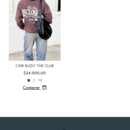
1
/
5
C418 BUZO THE CLUB
$24.000,00
+2
Comprar