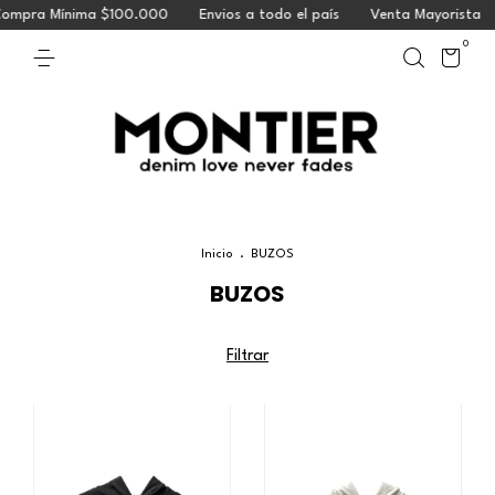
pra Mínima $100.000
Envios a todo el país
Venta Mayorista
0
Inicio
.
BUZOS
BUZOS
Filtrar