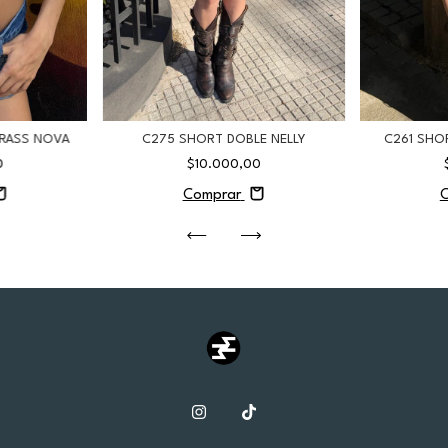
RASS NOVA
C275 SHORT DOBLE NELLY
C261 SHO
0
$10.000,00
Comprar