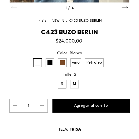
1
/
4
Inicio
.
NEW IN
.
C423 BUZO BERLIN
C423 BUZO BERLIN
$24.000,00
Color:
Blanco
vino
Petroleo
Talle:
S
S
M
TELA:
FRISA