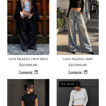
1
/
5
1
/
3
C474 PALAZZO CROP EROS
C465 PALAZZO HERY
$22.000,00
$22.000,00
Comprar
Comprar
Sin stock