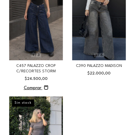
1
/
3
1
/
6
C457 PALAZZO CROP
C390 PALAZZO MADISON
C/RECORTES STORM
$22.000,00
$24.500,00
Comprar
Sin stock