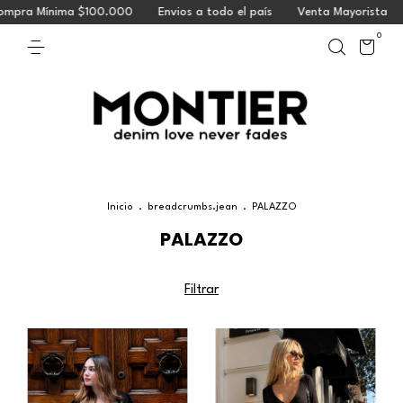
ra Mínima $100.000
Envios a todo el país
Venta Mayorista
C
0
Inicio
.
breadcrumbs.jean
.
PALAZZO
PALAZZO
Filtrar